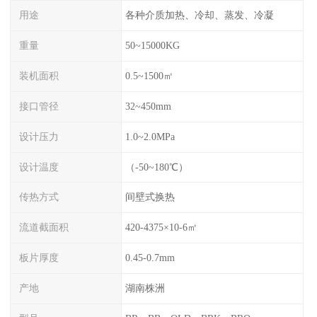
用途
各种介质加热、冷却、蒸发、冷凝
重量
50~15000KG
装机面积
0.5~1500㎡
接口管径
32~450mm
设计压力
1.0~2.0MPa
设计温度
（-50~180℃）
传热方式
间壁式换热
流道截面积
420-4375×10-6㎡
板片厚度
0.45-0.7mm
产地
湖南株洲