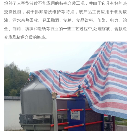
填补了人字型波纹不能应用的特殊介质工况，并由于它具有好的热
交换性能，易于拆卸清洗维护等特点，该产品主要应用于餐厨废
液、污水余热回收、轻工酿酒、制糖、食品饮料、印染、电力、冶
金、制药、纺织和造纸等行业的一些工艺过程中,处理醪液、含颗粒
介质及粘稠介质的换热。