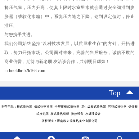
挤压气室，压力升高，使其上限时水室里水就会通过安全阀泄到膨
胀器（或软化水箱）中，系统压力随之下降，达到设定值时，停止
泄压。
与您携手共进。
我们公司始终坚持“以科技求发展，以质量求生存”的方针，开拓进
取，努力开拓市场。公司面对未来，完善的售后服务，诚信不欺的
商业信誉，期待与新老朋 友洽谈合作，共创明日辉煌！
m.hnoldhr.b2b168.com
Top
主营产品：板式换热器 板式热交换器 全焊接板式换热器 卫生级板式换热器 容积式换热器 钎焊板
式换热器 板式换热机组 换热设备 水处理设备
版权所有：湖南欧力德换热实业有限公司