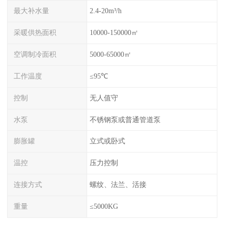
最大补水量
2.4-20m³/h
采暖供热面积
10000-150000㎡
空调制冷面积
5000-65000㎡
工作温度
≤95℃
控制
无人值守
水泵
不锈钢泵或普通管道泵
膨胀罐
立式或卧式
温控
压力控制
连接方式
螺纹、法兰、活接
重量
≤5000KG