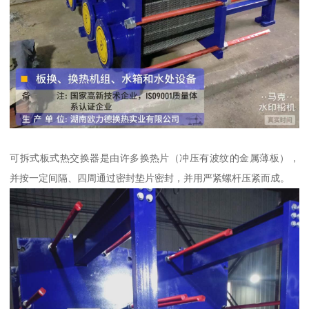
可拆式板式热交换器是由许多换热片（冲压有波纹的金属薄板），
并按一定间隔、四周通过密封垫片密封，并用严紧螺杆压紧而成。