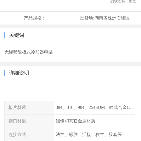
浏览次数：
91
次
产品规格：
发货地:
湖南省株洲石峰区
关键词
无锡稀酸板式冷却器电话
详细说明
板片材质
304、316、904、254SOM、哈式合金C-276、TA1等
接口材质
碳钢和其它金属材质
连接方式
法兰、螺纹、活接、攻丝、胶套等