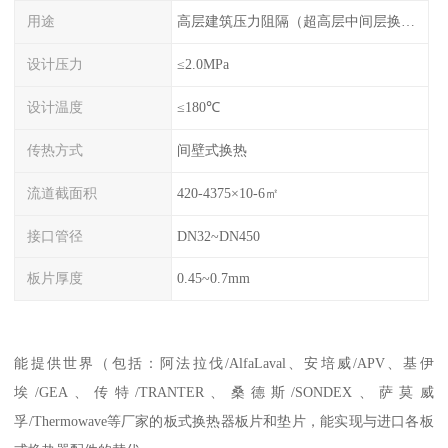
用途
高层建筑压力阻隔（超高层中间层换热），主机换热（保护主机，系统压力由板换承受）
设计压力
≤2.0MPa
设计温度
≤180℃
传热方式
间壁式换热
流道截面积
420-4375×10-6㎡
接口管径
DN32~DN450
板片厚度
0.45~0.7mm
能提供世界（包括：阿法拉伐/AlfaLaval、安培威/APV、基伊
埃/GEA、传特/TRANTER、桑德斯/SONDEX、萨莫威
孚/Thermowave等厂家的板式换热器板片和垫片，能实现与进口各板