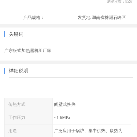
浏览次数：
95
次
产品规格：
发货地:
湖南省株洲石峰区
关键词
广东板式加热器机组厂家
详细说明
传热方式
间壁式换热
工作压力
≤1.6MPa
用途
广泛应用于锅炉、集中供热、废热为热源的风机盘管空调、散热器采暖、地板采暖、卫生热水等系统