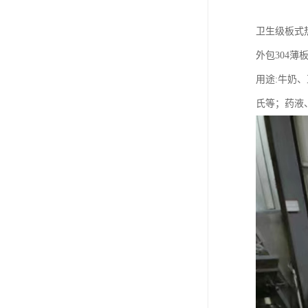
卫生级板式
外包304
用途:牛奶
氏等；药液