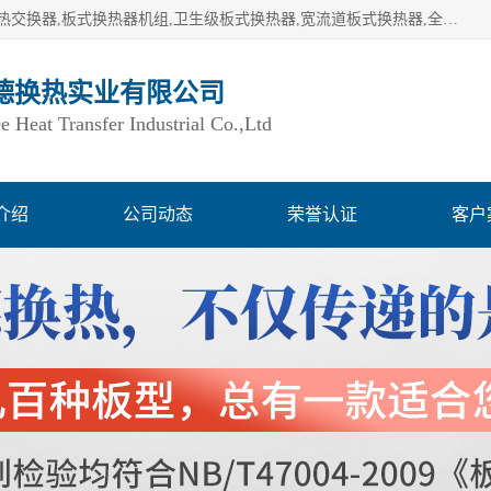
湖南欧力德换热实业有限公司生产换热设备,板式换热器,板式热交换器,板式换热器机组,卫生级板式换热器,宽流道板式换热器,全焊接板式换热器,钎焊板式换热器,钛材板式换热器,容积式换热器,盘管换热,不锈钢水箱,定压补水机组,变频供水机组等,用户覆盖：湖南、湖北、广西、广东、海南、云南、贵州等全国各地。
德换热实业有限公司
Heat Transfer Industrial Co.,Ltd
介绍
公司动态
荣誉认证
客户