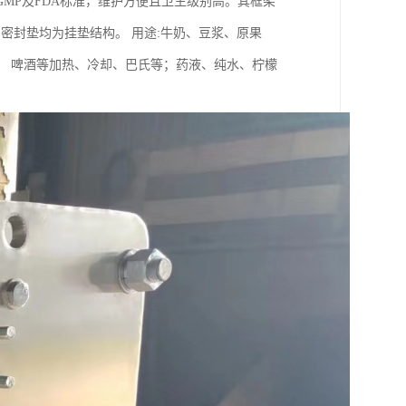
MP及FDA标准，维护方便且卫生级别高。其框架
密封垫均为挂垫结构。 用途:牛奶、豆浆、原果
、 啤酒等加热、冷却、巴氏等；药液、纯水、柠檬