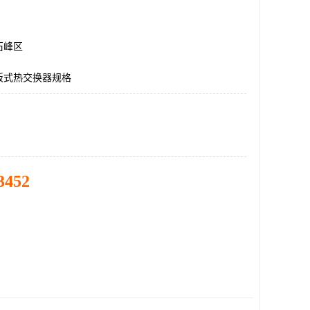
石峰区
板式热交换器规格
3452