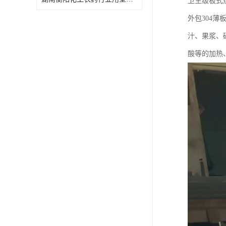
卫生级板式
特殊材质板式换热器
外包304
汁、果浆、
酸等的加热