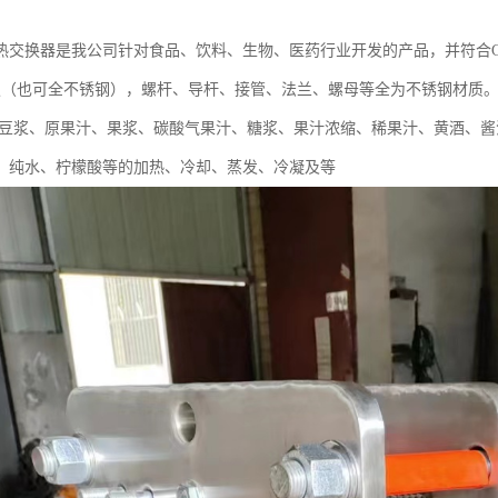
热交换器是我公司针对食品、饮料、生物、医药行业开发的产品，并符合G
薄板（也可全不锈钢），螺杆、导杆、接管、法兰、螺母等全为不锈钢材质
、豆浆、原果汁、果浆、碳酸气果汁、糖浆、果汁浓缩、稀果汁、黄酒、酱
、纯水、柠檬酸等的加热、冷却、蒸发、冷凝及等