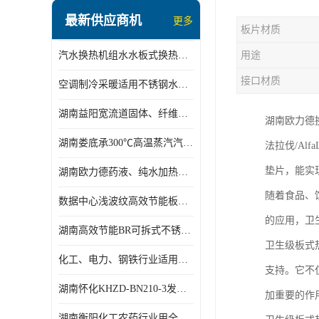
盘管换热
最新供应商机
更多
板片材质
定压补水机组
汽水换热机组水水板式换热机组板式热交换机组厂家专业定制
用途
变频供水机组
接口材质
空调制冷采暖适用不锈钢水水汽水板式换热器
汽水混合加热器
湖南益阳宽流道固体、纤维、浆状物质加热冷却冷凝蒸发板式换热器
湖南欧力德
水处理设备
湖南娄底承300℃高温蒸汽汽水二级换热器
法拉伐/Alf
空气能一体机
垫片，能实
湖南欧力德药液、纯水加热、冷却、蒸发及杀菌用卫生级板式换热器
不锈钢水箱
随着食品、
数据中心浅波纹高效节能板式换热器
温控设备
的应用，卫
湖南高效节能BR可拆式不锈钢板式换热器厂家定制
板式换热器螺杆夹紧器
卫生级板式
化工、电力、钢铁行业适用冷却冷凝蒸发加热不锈钢可拆式板式换热器
支持。它不
浅波纹板式换热器
湖南怀化KHZD-BN210-3发动机柴油冷却钎焊机板式热交换器
加重要的作
电子除垢仪
湖南衡阳化工农药行业用全焊接板式冷凝器专业定制