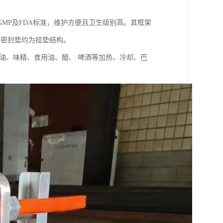
MP及FDA标准，维护方便且卫生级别高。其框架
。密封垫均为挂垫结构。
油、味精、食用油、醋、 啤酒等加热、冷却、巴