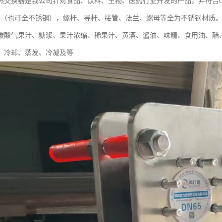
热交换器是我公司针对食品、饮料、生物、医药行业开发的产品，并符合G
薄板（也可全不锈钢），螺杆、导杆、接管、法兰、螺母等全为不锈钢材质。
碳酸气果汁、糖浆、果汁浓缩、稀果汁、黄酒、酱油、味精、食用油、醋
、冷却、蒸发、冷凝及等