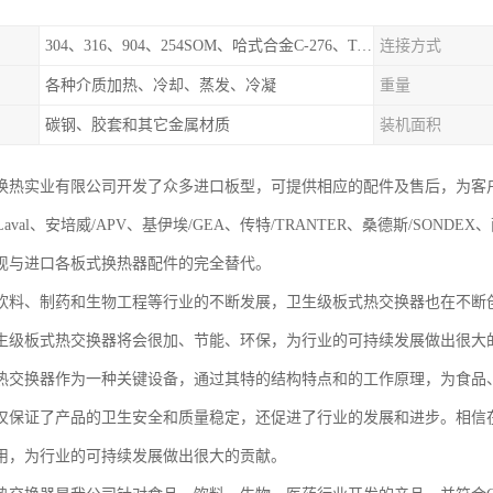
304、316、904、254SOM、哈式合金C-276、TA1等
连接方式
各种介质加热、冷却、蒸发、冷凝
重量
碳钢、胶套和其它金属材质
装机面积
换热实业有限公司开发了众多进口板型，可提供相应的配件及售后，为客
aLaval、安培威/APV、基伊埃/GEA、传特/TRANTER、桑德斯/SONDE
现与进口各板式换热器配件的完全替代。
饮料、制药和生物工程等行业的不断发展，卫生级板式热交换器也在不断
生级板式热交换器将会很加、节能、环保，为行业的可持续发展做出很大
热交换器作为一种关键设备，通过其特的结构特点和的工作原理，为食品
仅保证了产品的卫生安全和质量稳定，还促进了行业的发展和进步。相信
用，为行业的可持续发展做出很大的贡献。