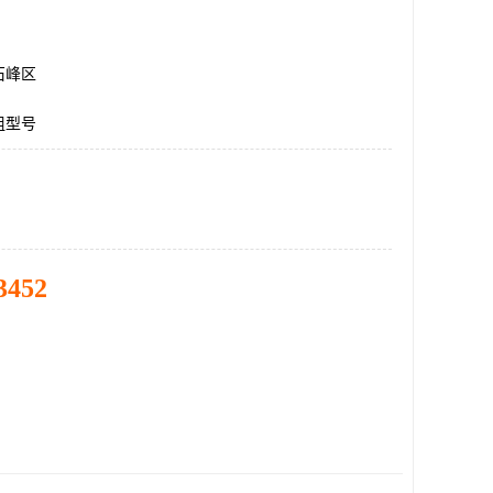
石峰区
组型号
3452