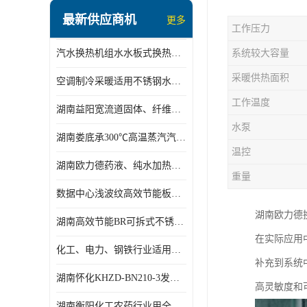
盘管换热
最新供应商机
更多
工作压力
定压补水机组
汽水换热机组水水板式换热机组板式热交换机组厂家专业定制
系统较大容量
变频供水机组
采暖供热面积
空调制冷采暖适用不锈钢水水汽水板式换热器
汽水混合加热器
工作温度
湖南益阳宽流道固体、纤维、浆状物质加热冷却冷凝蒸发板式换热器
水处理设备
水泵
湖南娄底承300℃高温蒸汽汽水二级换热器
空气能一体机
温控
湖南欧力德药液、纯水加热、冷却、蒸发及杀菌用卫生级板式换热器
不锈钢水箱
重量
数据中心浅波纹高效节能板式换热器
温控设备
湖南欧力德
湖南高效节能BR可拆式不锈钢板式换热器厂家定制
板式换热器螺杆夹紧器
在实际应用
化工、电力、钢铁行业适用冷却冷凝蒸发加热不锈钢可拆式板式换热器
补充到系统
浅波纹板式换热器
湖南怀化KHZD-BN210-3发动机柴油冷却钎焊机板式热交换器
高灵敏度和
电子除垢仪
湖南衡阳化工农药行业用全焊接板式冷凝器专业定制