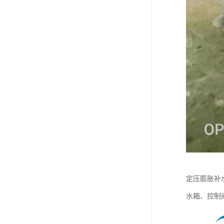
定压膨胀补
水箱、控制