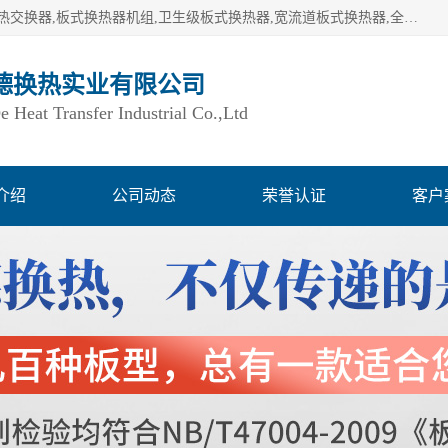
湖南欧力德换热实业有限公司生产换热设备,板式换热器,板式热交换器,板式换热器机组,卫生级板式换热器,宽流道板式换热器,全焊接板式换热器,钎焊板式换热器,钛材板式换热器,容积式换热器,盘管换热,不锈钢水箱,定压补水机组,变频供水机组等,用户覆盖：湖南、湖北、广西、广东、海南、云南、贵州等全国各地。
德换热实业有限公司
Heat Transfer Industrial Co.,Ltd
介绍
公司动态
荣誉认证
客户