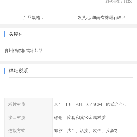
浏览次数：
112
次
产品规格：
发货地:
湖南省株洲石峰区
关键词
贵州稀酸板式冷却器
详细说明
板片材质
304、316、904、254SOM、哈式合金C-276、TA1等
接口材质
碳钢、胶套和其它金属材质
连接方式
螺纹、法兰、活接、攻丝、胶套等