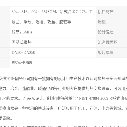
304、316、904、254SOM、哈式合金C-276、TA1等
接口材质
法兰、螺纹、活接、攻丝、胶套等
用途
较高2.5MPa
设计温度
间壁式换热
流道截面积
DN50~DN250
板片厚度
BB04~BB09
换热实业有限公司拥有一批拥有的设计和生产技术以及对换热器全面知识
力、冶金、造船业、暖通空调等行业的客户提供的热交换设备，可为用户提供单板
况的要求。 产品从设计、制造到检验均符合NB/T 47004-2009《板
式换热器是一种常用的换热设备，广泛应用于化工、石油、电力等领域。
受青睐。