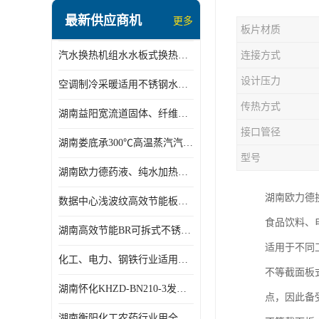
盘管换热
最新供应商机
更多
板片材质
定压补水机组
汽水换热机组水水板式换热机组板式热交换机组厂家专业定制
连接方式
变频供水机组
设计压力
空调制冷采暖适用不锈钢水水汽水板式换热器
汽水混合加热器
传热方式
湖南益阳宽流道固体、纤维、浆状物质加热冷却冷凝蒸发板式换热器
水处理设备
接口管径
湖南娄底承300℃高温蒸汽汽水二级换热器
空气能一体机
型号
湖南欧力德药液、纯水加热、冷却、蒸发及杀菌用卫生级板式换热器
不锈钢水箱
湖南欧力德
数据中心浅波纹高效节能板式换热器
温控设备
食品饮料、电
湖南高效节能BR可拆式不锈钢板式换热器厂家定制
板式换热器螺杆夹紧器
适用于不同工
化工、电力、钢铁行业适用冷却冷凝蒸发加热不锈钢可拆式板式换热器
不等截面板
浅波纹板式换热器
湖南怀化KHZD-BN210-3发动机柴油冷却钎焊机板式热交换器
点，因此备
电子除垢仪
湖南衡阳化工农药行业用全焊接板式冷凝器专业定制