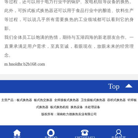
等过程，还可以用于电力行业中的锅炉、发电机组等设备的换热。
此外，可拆式板式换热器还可以用于食品行业中的酿造、饮料生产
等过程，可以说几乎所有需要换热的工业领域都可以看到它的身
影。
我们全体员工以饱满的热情，期待与五湖四海的新老朋友合作。一
直秉承满足用户需求，至真至诚，着眼现在，放眼未来的经营理
念。
m.hnoldhr.b2b168.com
Top
主营产品：板式换热器 板式热交换器 全焊接板式换热器 卫生级板式换热器 容积式换热器 钎焊板
式换热器 板式换热机组 换热设备 水处理设备
版权所有：湖南欧力德换热实业有限公司
首页
在线QQ
13873353452
在线留言