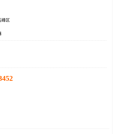
石峰区
器
3452