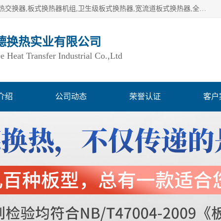
湖南欧力德换热实业有限公司生产换热设备,板式换热器,板式热交换器,板式换热器机组,卫生级板式换热器,宽流道板式换热器,全焊接板式换热器,钎焊板式换热器,钛材板式换热器,容积式换热器,盘管换热,不锈钢水箱,定压补水机组,变频供水机组等,用户覆盖：湖南、湖北、广西、广东、海南、云南、贵州等全国各地。
德换热实业有限公司
Heat Transfer Industrial Co.,Ltd
介绍
公司动态
荣誉认证
客户