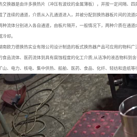
热交换器是由许多换热片（冲压有波纹的金属薄板），并按一定间隔、四
成了连续的通道，介质从入孔通道进入，并被分配到换热器板片间的流道
两种流体分别进入各自通道，由板片隔开，一般情况下，两种介质在通道
或冷却。
湖南欧力德换热实业有限公司设计制造的板式换热器产品可应用的物料广泛
的食品流体、医药流体到具有腐蚀程度的化工介质;从洁净的液态物料到含
矿山、电力、核电、集中供热、船舶、医药、食品、化纤、轻纺和造纸等