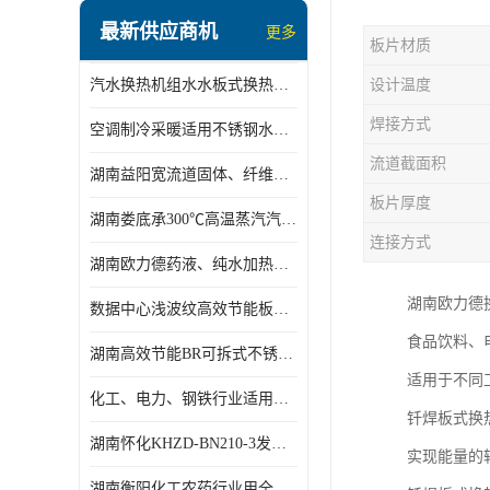
盘管换热
最新供应商机
更多
板片材质
定压补水机组
汽水换热机组水水板式换热机组板式热交换机组厂家专业定制
设计温度
变频供水机组
焊接方式
空调制冷采暖适用不锈钢水水汽水板式换热器
汽水混合加热器
流道截面积
湖南益阳宽流道固体、纤维、浆状物质加热冷却冷凝蒸发板式换热器
水处理设备
板片厚度
湖南娄底承300℃高温蒸汽汽水二级换热器
空气能一体机
连接方式
湖南欧力德药液、纯水加热、冷却、蒸发及杀菌用卫生级板式换热器
不锈钢水箱
湖南欧力德
数据中心浅波纹高效节能板式换热器
温控设备
食品饮料、电
湖南高效节能BR可拆式不锈钢板式换热器厂家定制
板式换热器螺杆夹紧器
适用于不同工
化工、电力、钢铁行业适用冷却冷凝蒸发加热不锈钢可拆式板式换热器
钎焊板式换
浅波纹板式换热器
湖南怀化KHZD-BN210-3发动机柴油冷却钎焊机板式热交换器
实现能量的
电子除垢仪
湖南衡阳化工农药行业用全焊接板式冷凝器专业定制