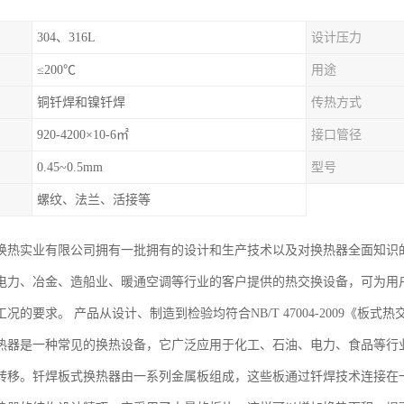
304、316L
设计压力
≤200℃
用途
铜钎焊和镍钎焊
传热方式
920-4200×10-6㎡
接口管径
0.45~0.5mm
型号
螺纹、法兰、活接等
换热实业有限公司拥有一批拥有的设计和生产技术以及对换热器全面知识
力、冶金、造船业、暖通空调等行业的客户提供的热交换设备，可为用户提供单板
况的要求。 产品从设计、制造到检验均符合NB/T 47004-2009《板
热器是一种常见的换热设备，它广泛应用于化工、石油、电力、食品等行
转移。钎焊板式换热器由一系列金属板组成，这些板通过钎焊技术连接在