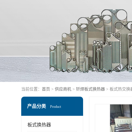
当前位置：
首页
>
供应商机
>
钎焊板式换热器
> 板式热交换
产品分类
Product
板式换热器