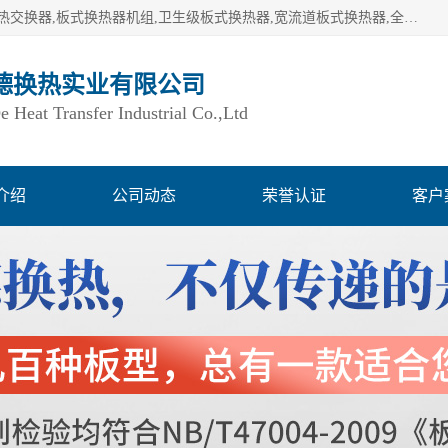
湖南欧力德换热实业有限公司生产换热设备,板式换热器,板式热交换器,板式换热器机组,卫生级板式换热器,宽流道板式换热器,全焊接板式换热器,钎焊板式换热器,钛材板式换热器,容积式换热器,盘管换热,不锈钢水箱,定压补水机组,变频供水机组等,用户覆盖：湖南、湖北、广西、广东、海南、云南、贵州等全国各地。
德换热实业有限公司
Heat Transfer Industrial Co.,Ltd
介绍
公司动态
荣誉认证
客户