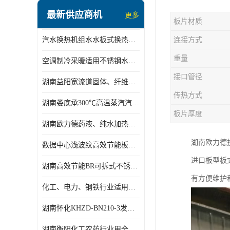
盘管换热
最新供应商机
更多
板片材质
定压补水机组
汽水换热机组水水板式换热机组板式热交换机组厂家专业定制
连接方式
变频供水机组
重量
空调制冷采暖适用不锈钢水水汽水板式换热器
汽水混合加热器
接口管径
湖南益阳宽流道固体、纤维、浆状物质加热冷却冷凝蒸发板式换热器
水处理设备
传热方式
湖南娄底承300℃高温蒸汽汽水二级换热器
空气能一体机
板片厚度
湖南欧力德药液、纯水加热、冷却、蒸发及杀菌用卫生级板式换热器
不锈钢水箱
湖南欧力德
数据中心浅波纹高效节能板式换热器
温控设备
进口板型板
湖南高效节能BR可拆式不锈钢板式换热器厂家定制
板式换热器螺杆夹紧器
有方便维护
化工、电力、钢铁行业适用冷却冷凝蒸发加热不锈钢可拆式板式换热器
浅波纹板式换热器
湖南怀化KHZD-BN210-3发动机柴油冷却钎焊机板式热交换器
电子除垢仪
湖南衡阳化工农药行业用全焊接板式冷凝器专业定制