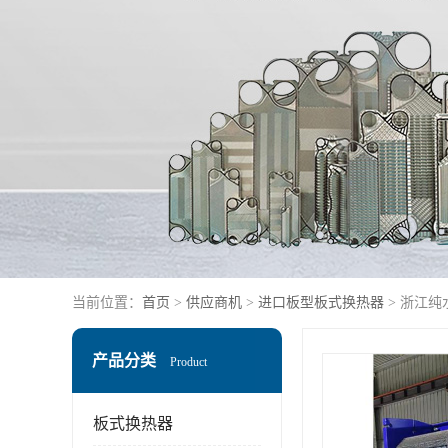
当前位置：
首页
>
供应商机
>
进口板型板式换热器
> 浙江纯
产品分类
Product
板式换热器