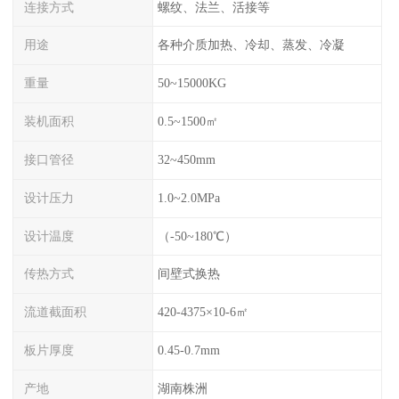
连接方式
螺纹、法兰、活接等
用途
各种介质加热、冷却、蒸发、冷凝
重量
50~15000KG
装机面积
0.5~1500㎡
接口管径
32~450mm
设计压力
1.0~2.0MPa
设计温度
（-50~180℃）
传热方式
间壁式换热
流道截面积
420-4375×10-6㎡
板片厚度
0.45-0.7mm
产地
湖南株洲