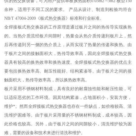
供的热交换设备，可为用户提供单板换热面积0.03m2 ~3m2 板型150
余种，适用于不同工况的要求。 产品从设计、制造到检验均符合
NB/T 47004-2009《板式热交换器》标准和行业标准。
全焊接板式热交换器的工作原理是通过板片之间的热传导实现换热
的。当热介质流经板片间隙时，热量会从热介质传递到板片上，然
后再传递到另一侧的热介质上，从而实现了热量的传递和换热。由
于板片之间的接触面积大，热传导效率高，因此全焊接板式热交换
器具有较高的换热效率和换热速度。全焊接板式热交换器的优点主
要包括换热效率高、耐压性能好、结构紧凑等。由于板片之间的接
触面积大，热传导效率高，所以换热效率高。
板片采用不锈钢材料制成，具有良好的耐腐蚀性能和耐压性能，可
以适应恶劣的工作环境。因其结构紧凑，占地面积小，安装方便，
维护*。然而全焊接板式热交换器也存在一些缺点，如价格较高、清
洗维护困难等。由于板片采用量的不锈钢材料制成，成本较高，因
此价格也较高。另外，由于板片之间的间隙较小，清洗维护较为困
难，需要的设备和技术来进行清洗和维护。