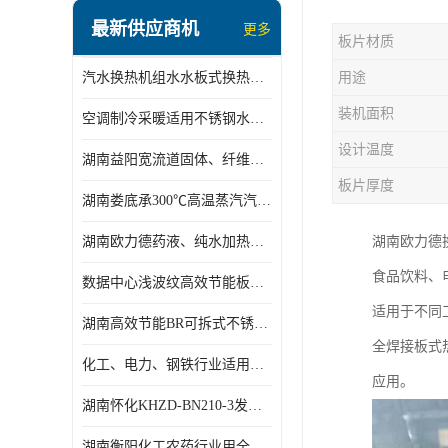
盘管换热
最新供应商机
更多
板片材质
定压补水机组
汽水换热机组水水板式换热机组板式热交换机组厂家专业定制
用途
变频供水机组
装机面积
空调制冷采暖适用不锈钢水水汽水板式换热器
汽水混合加热器
设计温度
湖南益阳宽流道固体、纤维、浆状物质加热冷却冷凝蒸发板式换热器
水处理设备
板片厚度
湖南娄底承300℃高温蒸汽汽水二级换热器
空气能一体机
湖南欧力德药液、纯水加热、冷却、蒸发及杀菌用卫生级板式换热器
湖南欧力德
不锈钢水箱
食品饮料、电
数据中心浅波纹高效节能板式换热器
温控设备
适用于不同工
湖南高效节能BR可拆式不锈钢板式换热器厂家定制
板式换热器螺杆夹紧器
全焊接板式
化工、电力、钢铁行业适用冷却冷凝蒸发加热不锈钢可拆式板式换热器
应用。
浅波纹板式换热器
湖南怀化KHZD-BN210-3发动机柴油冷却钎焊机板式热交换器
电子除垢仪
湖南衡阳化工农药行业用全焊接板式冷凝器专业定制