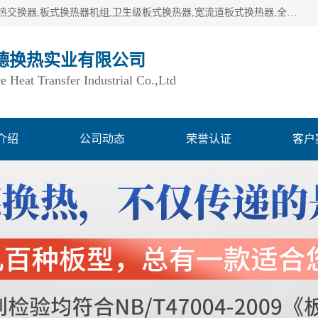
湖南欧力德换热实业有限公司生产换热设备,板式换热器,板式热交换器,板式换热器机组,卫生级板式换热器,宽流道板式换热器,全焊接板式换热器,钎焊板式换热器,钛材板式换热器,容积式换热器,盘管换热,不锈钢水箱,定压补水机组,变频供水机组等,用户覆盖：湖南、湖北、广西、广东、海南、云南、贵州等全国各地。
德换热实业有限公司
Heat Transfer Industrial Co.,Ltd
介绍
公司动态
荣誉认证
客户