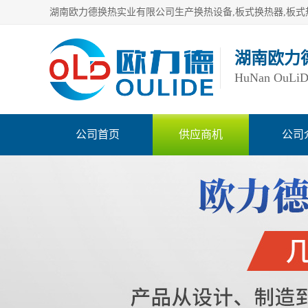
湖南欧力
HuNan OuLiDe 
公司首页
供应商机
公司