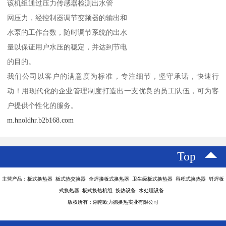
该机组通过压力传感器检测出水管
网压力，经控制器调节变频器的输出和
水泵的工作台数，随时调节系统的出水
量以保证用户水压的稳定，并达到节电
的目的。
我们公司以客户的满意度为标准，专注细节，坚守承诺，快速行
动！用现代化的企业管理制度打造出一支优良的员工队伍，可为客
户提供个性化的服务。
m.hnoldhr.b2b168.com
Top
主营产品：板式换热器 板式热交换器 全焊接板式换热器 卫生级板式换热器 容积式换热器 钎焊板
式换热器 板式换热机组 换热设备 水处理设备
版权所有：湖南欧力德换热实业有限公司