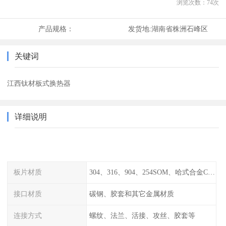
浏览次数：
74
次
产品规格：
发货地:
湖南省株洲石峰区
关键词
江西钛材板式换热器
详细说明
板片材质
304、316、904、254SOM、哈式合金C-276、TA1等
接口材质
碳钢、胶套和其它金属材质
连接方式
螺纹、法兰、活接、攻丝、胶套等