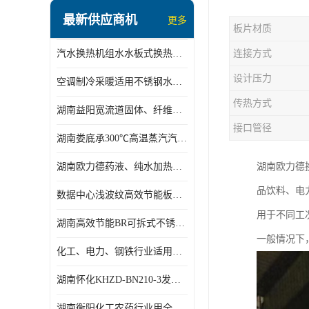
盘管换热
最新供应商机
更多
板片材质
定压补水机组
汽水换热机组水水板式换热机组板式热交换机组厂家专业定制
连接方式
变频供水机组
设计压力
空调制冷采暖适用不锈钢水水汽水板式换热器
汽水混合加热器
传热方式
湖南益阳宽流道固体、纤维、浆状物质加热冷却冷凝蒸发板式换热器
水处理设备
接口管径
湖南娄底承300℃高温蒸汽汽水二级换热器
空气能一体机
湖南欧力德药液、纯水加热、冷却、蒸发及杀菌用卫生级板式换热器
湖南欧力德
不锈钢水箱
品饮料、电力
数据中心浅波纹高效节能板式换热器
温控设备
用于不同工
湖南高效节能BR可拆式不锈钢板式换热器厂家定制
板式换热器螺杆夹紧器
一般情况下
化工、电力、钢铁行业适用冷却冷凝蒸发加热不锈钢可拆式板式换热器
浅波纹板式换热器
湖南怀化KHZD-BN210-3发动机柴油冷却钎焊机板式热交换器
电子除垢仪
湖南衡阳化工农药行业用全焊接板式冷凝器专业定制