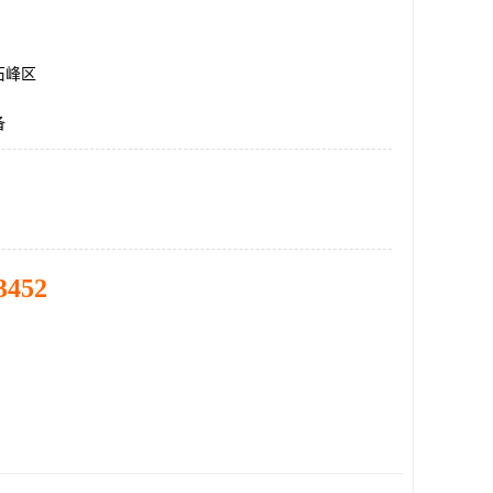
石峰区
备
3452