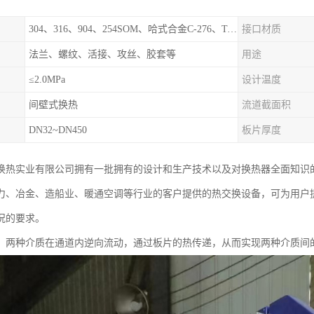
304、316、904、254SOM、哈式合金C-276、TA1等
接口材质
法兰、螺纹、活接、攻丝、胶套等
用途
≤2.0MPa
设计温度
间壁式换热
流道截面积
DN32~DN450
板片厚度
换热实业有限公司拥有一批拥有的设计和生产技术以及对换热器全面知识
、冶金、造船业、暖通空调等行业的客户提供的热交换设备，可为用户提供单板换
况的要求。
，两种介质在通道内逆向流动，通过板片的热传递，从而实现两种介质间