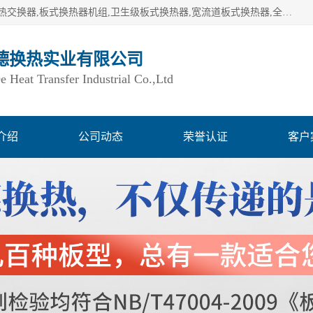
湖南欧力德换热实业有限公司生产换热设备,板式换热器,板式热交换器,板式换热器机组,卫生级板式换热器,宽流道板式换热器,全焊接板式换热器,钎焊板式换热器,钛材板式换热器,容积式换热器,盘管换热,不锈钢水箱,定压补水机组,变频供水机组等,用户覆盖：湖南、湖北、广西、广东、海南、云南、贵州等全国各地。
德换热实业有限公司
Heat Transfer Industrial Co.,Ltd
介绍
公司动态
荣誉认证
客户