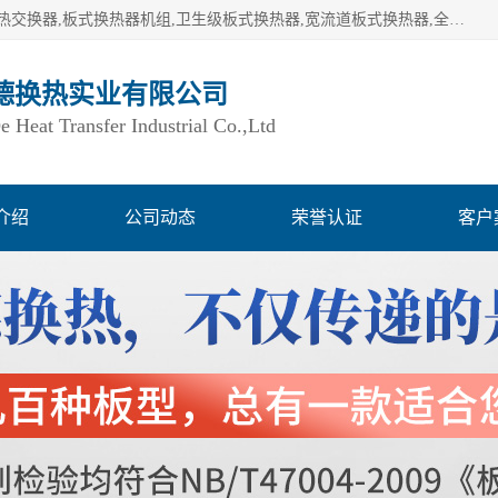
湖南欧力德换热实业有限公司生产换热设备,板式换热器,板式热交换器,板式换热器机组,卫生级板式换热器,宽流道板式换热器,全焊接板式换热器,钎焊板式换热器,钛材板式换热器,容积式换热器,盘管换热,不锈钢水箱,定压补水机组,变频供水机组等,用户覆盖：湖南、湖北、广西、广东、海南、云南、贵州等全国各地。
德换热实业有限公司
Heat Transfer Industrial Co.,Ltd
介绍
公司动态
荣誉认证
客户