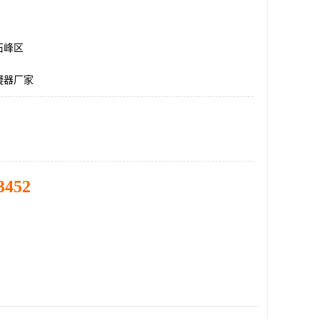
石峰区
凝器厂家
3452