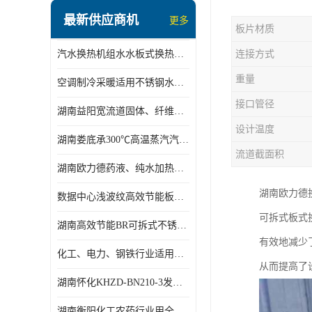
盘管换热
最新供应商机
更多
板片材质
定压补水机组
汽水换热机组水水板式换热机组板式热交换机组厂家专业定制
连接方式
变频供水机组
重量
空调制冷采暖适用不锈钢水水汽水板式换热器
汽水混合加热器
接口管径
湖南益阳宽流道固体、纤维、浆状物质加热冷却冷凝蒸发板式换热器
水处理设备
设计温度
湖南娄底承300℃高温蒸汽汽水二级换热器
空气能一体机
流道截面积
湖南欧力德药液、纯水加热、冷却、蒸发及杀菌用卫生级板式换热器
不锈钢水箱
湖南欧力德
数据中心浅波纹高效节能板式换热器
温控设备
可拆式板式
湖南高效节能BR可拆式不锈钢板式换热器厂家定制
板式换热器螺杆夹紧器
有效地减少
化工、电力、钢铁行业适用冷却冷凝蒸发加热不锈钢可拆式板式换热器
从而提高了
浅波纹板式换热器
湖南怀化KHZD-BN210-3发动机柴油冷却钎焊机板式热交换器
电子除垢仪
湖南衡阳化工农药行业用全焊接板式冷凝器专业定制