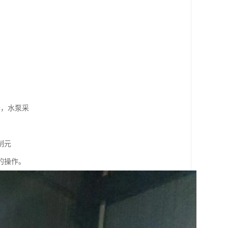
器，水泵采
制元
的操作。