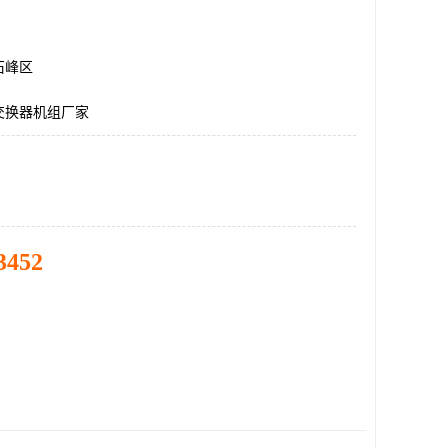
石峰区
交换器机组厂家
3452