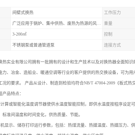
间壁式换热
工作压力
广泛应用于锅炉、集中供热、废热为热源的风机盘管空调、散热器采暖、地板采暖、卫生热水等系统
重量
3-200㎡
控制
不锈钢泵或普通管道泵
连接方式
换热实业有限公司拥有一批拥有的设计和生产技术以及对换热器全面知识
力、冶金、造船业、暖通空调等行业的客户提供的热交换设备，可为用户提供单板
况的要求。 产品从设计、制造到检验均符合NB/T 47004-2009《板
组产品特点：
控计算或智能化温度调节器使供水温度智能控制，即供水温度按程序设定
，标准间温度和时间变化，供热质量、节能。
算机显示、储存打印运行参数，包括：热煤流量、热媒温度、热媒压力、