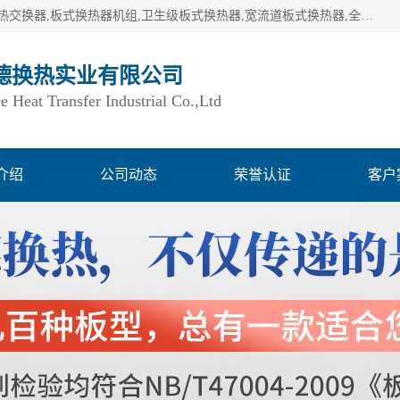
湖南欧力德换热实业有限公司生产换热设备,板式换热器,板式热交换器,板式换热器机组,卫生级板式换热器,宽流道板式换热器,全焊接板式换热器,钎焊板式换热器,钛材板式换热器,容积式换热器,盘管换热,不锈钢水箱,定压补水机组,变频供水机组等,用户覆盖：湖南、湖北、广西、广东、海南、云南、贵州等全国各地。
德换热实业有限公司
Heat Transfer Industrial Co.,Ltd
介绍
公司动态
荣誉认证
客户