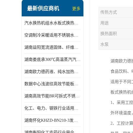
盘管换热
最新供应商机
更多
传热方式
定压补水机组
汽水换热机组水水板式换热机组板式热交换机组厂家专业定制
用途
变频供水机组
换热面积
空调制冷采暖适用不锈钢水水汽水板式换热器
汽水混合加热器
水泵
湖南益阳宽流道固体、纤维、浆状物质加热冷却冷凝蒸发板式换热器
水处理设备
湖南娄底承300℃高温蒸汽汽水二级换热器
湖南欧力德
空气能一体机
食品饮料、电
湖南欧力德药液、纯水加热、冷却、蒸发及杀菌用卫生级板式换热器
不锈钢水箱
适用于不同工
数据中心浅波纹高效节能板式换热器
温控设备
板式换热机
湖南高效节能BR可拆式不锈钢板式换热器厂家定制
板式换热器螺杆夹紧器
1、采用工
化工、电力、钢铁行业适用冷却冷凝蒸发加热不锈钢可拆式板式换热器
外环境温度
浅波纹板式换热器
湖南怀化KHZD-BN210-3发动机柴油冷却钎焊机板式热交换器
2、工控计
电子除垢仪
湖南衡阳化工农药行业用全焊接板式冷凝器专业定制