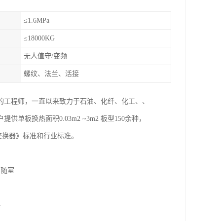
≤1.6MPa
≤18000KG
无人值守/变频
螺纹、法兰、活接
的工程师，一直以来致力于石油、化纤、化工、、
换热面积0.03m2 ~3m2 板型150余种，
式热交换器》标准和行业标准。
可随室
供