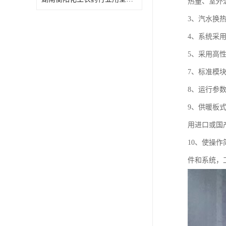
热量、室外
特殊材质板式换热器
3、汽水换
4、系统采
5、采用高
7、标准模
8、运行参
9、供暖板
用进口或国
10、使操
件和系统，