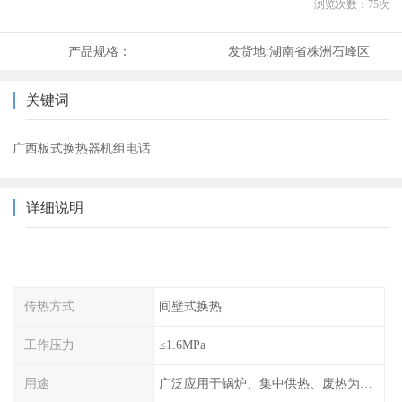
浏览次数：
75
次
产品规格：
发货地:
湖南省株洲石峰区
关键词
广西板式换热器机组电话
详细说明
传热方式
间壁式换热
工作压力
≤1.6MPa
用途
广泛应用于锅炉、集中供热、废热为热源的风机盘管空调、散热器采暖、地板采暖、卫生热水等系统