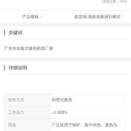
浏览次数：
94
次
产品规格：
发货地:
湖南省株洲石峰区
关键词
广东水水板式换热机组厂家
详细说明
传热方式
间壁式换热
工作压力
≤1.6MPa
用途
广泛应用于锅炉、集中供热、废热为热源的风机盘管空调、散热器采暖、地板采暖、卫生热水等系统