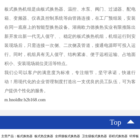
板式换热机组是由板式换热器、温控、水泵、阀门、过滤器、配电
箱、变频器、仪表及控制系统等由管路连接，在工厂预组装，安装
在同一底座上的智能型换热设备。湖南欧力德换热实业有限推陈出
新开发出新一代无人值守、、稳定的板式换热机组，机组运行到安
装现场后，只需连接一次侧、二次侧及管道，接通电源即可投入运
行。同时，机组具有无人值守、结构紧凑、便于远程运输、占地面
积小、安装现场就位灵活等特点。
我们公司以客户的满意度为标准，专注细节，坚守承诺，快速行
动！用现代化的企业管理制度打造出一支优良的员工队伍，可为客
户提供个性化的服务。
m.hnoldhr.b2b168.com
Top
主营产品：板式换热器 板式热交换器 全焊接板式换热器 卫生级板式换热器 容积式换热器 钎焊板