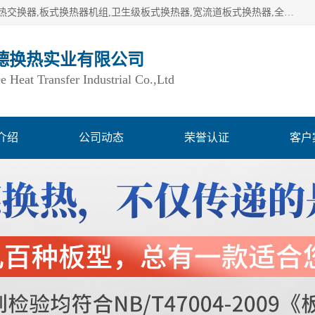
湖南欧力德换热实业有限公司生产换热设备,板式换热器,板式热交换器,板式换热器机组,卫生级板式换热器,宽流道板式换热器,全焊接板式换热器,钎焊板式换热器,钛材板式换热器,容积式换热器,盘管换热,不锈钢水箱,定压补水机组,变频供水机组等,用户覆盖：湖南、湖北、广西、广东、海南、云南、贵州等全国各地。
德换热实业有限公司
Heat Transfer Industrial Co.,Ltd
介绍
公司动态
荣誉认证
客户