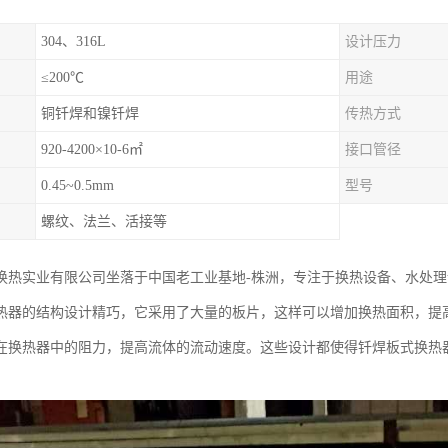
304、316L
设计压力
≤200℃
用途
铜钎焊和镍钎焊
传热方式
920-4200×10-6㎡
接口管径
0.45~0.5mm
型号
螺纹、法兰、活接等
换热实业有限公司坐落于中国老工业基地-株洲，专注于换热设备、水处
热器的结构设计精巧，它采用了大量的板片，这样可以增加换热面积，提
在换热器中的阻力，提高流体的流动速度。这些设计都使得钎焊板式换热