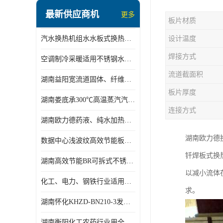
盘管换热
最新供应商机
更多
板片材质
定压补水机组
汽水换热机组水水板式换热机组板式热交换机组厂家专业定制
设计温度
变频供水机组
焊接方式
空调制冷采暖适用不锈钢水水汽水板式换热器
汽水混合加热器
流道截面积
湖南益阳宽流道固体、纤维、浆状物质加热冷却冷凝蒸发板式换热器
水处理设备
板片厚度
湖南娄底承300℃高温蒸汽汽水二级换热器
空气能一体机
连接方式
湖南欧力德药液、纯水加热、冷却、蒸发及杀菌用卫生级板式换热器
不锈钢水箱
湖南欧力德
数据中心浅波纹高效节能板式换热器
温控设备
钎焊板式换
湖南高效节能BR可拆式不锈钢板式换热器厂家定制
板式换热器螺杆夹紧器
以减小流体
化工、电力、钢铁行业适用冷却冷凝蒸发加热不锈钢可拆式板式换热器
求。
浅波纹板式换热器
湖南怀化KHZD-BN210-3发动机柴油冷却钎焊机板式热交换器
电子除垢仪
湖南衡阳化工农药行业用全焊接板式冷凝器专业定制