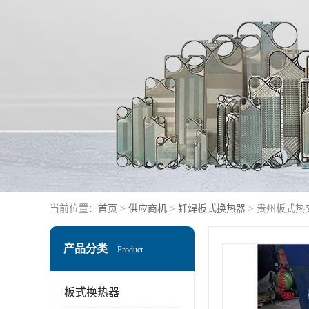
当前位置：
首页
>
供应商机
>
钎焊板式换热器
> 贵州板式热
产品分类
Product
板式换热器