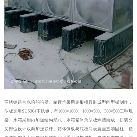
不锈钢组合水箱的箱壁、箱顶均采用定形模具制成型的型板制作，
型板选用SUS304不锈钢，有1000×1000、1000×500、500×500三种规
格，水箱采用内加强结构形式，水箱箱体为型板焊接而成，拼装交
叉部位设计双向加强联杆。箱体侧板与底板间设置垂直加固柱，箱